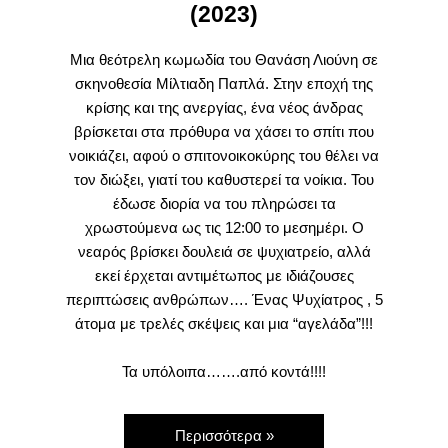
(2023)
Μια θεότρελη κωμωδία του Θανάση Λιούνη σε
σκηνοθεσία Μίλτιαδη Παπλά. Στην εποχή της
κρίσης και της ανεργίας, ένα νέος άνδρας
βρίσκεται στα πρόθυρα να χάσει το σπίτι που
νοικιάζει, αφού ο σπιτονοικοκύρης του θέλει να
τον διώξει, γιατί του καθυστερεί τα νοίκια. Του
έδωσε διορία να του πληρώσει τα
χρωστούμενα ως τις 12:00 το μεσημέρι. Ο
νεαρός βρίσκει δουλειά σε ψυχιατρείο, αλλά
εκεί έρχεται αντιμέτωπος με ιδιάζουσες
περιπτώσεις ανθρώπων…. Ένας Ψυχίατρος , 5
άτομα με τρελές σκέψεις και μια “αγελάδα”!!!
Τα υπόλοιπα…….από κοντά!!!!
Περισσότερα »