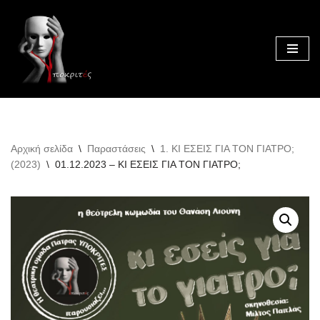
Μεταπηδήστε
στο
περιεχόμενο
Αρχική σελίδα
\
Παραστάσεις
\
1. ΚΙ ΕΣΕΙΣ ΓΙΑ ΤΟΝ ΓΙΑΤΡΟ;
(2023)
\
01.12.2023 – ΚΙ ΕΣΕΙΣ ΓΙΑ ΤΟΝ ΓΙΑΤΡΟ;