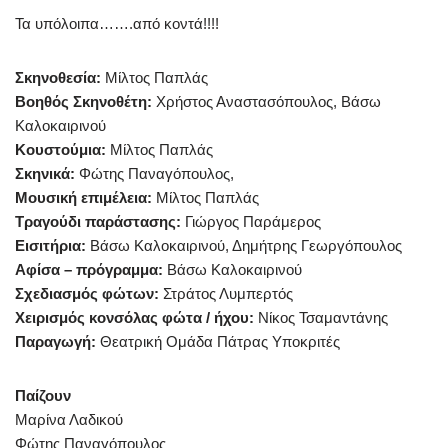
Τα υπόλοιπα…….από κοντά!!!!
Σκηνοθεσία:
Μίλτος Παπλάς
Βοηθός Σκηνοθέτη:
Χρήστος Αναστασόπουλος, Βάσω
Καλοκαιρινού
Κουστούμια:
Μίλτος Παπλάς
Σκηνικά:
Φώτης Παναγόπουλος,
Μουσική επιμέλεια:
Μίλτος Παπλάς
Τραγούδι παράστασης:
Γιώργος Παράμερος
Εισιτήρια:
Βάσω Καλοκαιρινού, Δημήτρης Γεωργόπουλος
Αφίσα – πρόγραμμα:
Βάσω Καλοκαιρινού
Σχεδιασμός φώτων:
Στράτος Λυμπερτός
Χειρισμός κονσόλας φώτα / ήχου:
Νίκος Τσαμαντάνης
Παραγωγή:
Θεατρική Ομάδα Πάτρας Υποκριτές
Παίζουν
Μαρίνα Λαδικού
Φώτης Παναγόπουλος