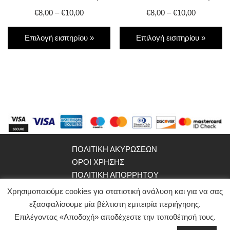
€
8,00
–
€
10,00
€
8,00
–
€
10,00
Επιλογή εισιτηρίου »
Επιλογή εισιτηρίου »
ΠΟΛΙΤΙΚΗ ΑΚΥΡΩΣΕΩΝ
ΟΡΟΙ ΧΡΗΣΗΣ
ΠΟΛΙΤΙΚΗ ΑΠΟΡΡΗΤΟΥ
WEBSITE ΟΜΑΔΑΣ
Χρησιμοποιούμε cookies για στατιστική ανάλυση και για να σας
εξασφαλίσουμε μία βέλτιστη εμπειρία περιήγησης.
©2021
ypokrites.gr
Επιλέγοντας «Αποδοχή» αποδέχεστε την τοποθέτησή τους.